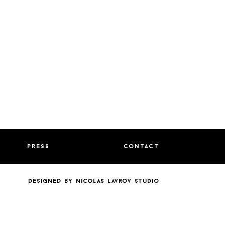
press
contact
designed by nicolas lavrov studio