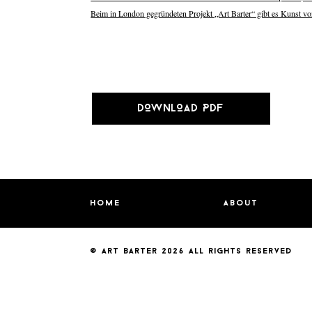
Beim in London gegründeten Projekt „Art Barter“ gibt es Kunst 
DOWNLOAD PDF
home
about
© art barter 2026
all rights reserved