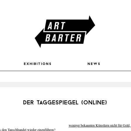
exhibitions
news
der taggespiegel (online)
weniger bekannten Künstlern nicht für Geld, 
ls den Tauschhandel wieder einzuführen?